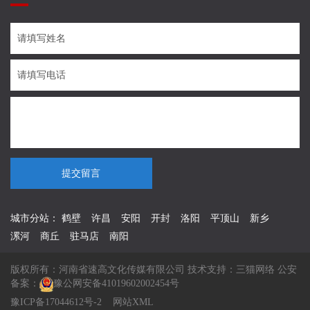
提交留言
城市分站：
鹤壁
许昌
安阳
开封
洛阳
平顶山
新乡
漯河
商丘
驻马店
南阳
版权所有：河南省速高文化传媒有限公司 技术支持：
三猫网络
公安
备案：
豫公网安备41019602002454号
豫ICP备17044612号-2
网站XML