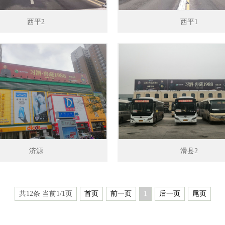
西平2
西平1
济源
滑县2
共12条 当前1/1页
首页
前一页
1
后一页
尾页