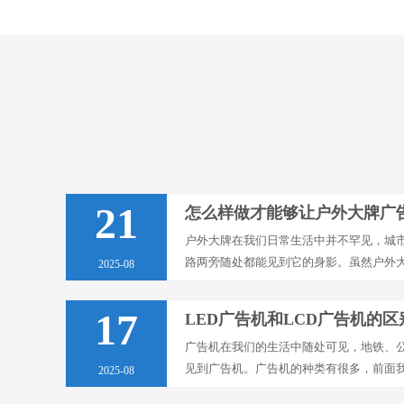
21
怎么样做才能够让户外大牌广
户外大牌在我们日常生活中并不罕见，城
路两旁随处都能见到它的身影。虽然户外
2025-08
吸引消费者的注意力还需要一些更加有特
户外大牌···
17
LED广告机和LCD广告机的区
广告机在我们的生活中随处可见，地铁、
见到广告机。广告机的种类有很多，前面
2025-08
大家可以结合起来了解一下。LCD与LE