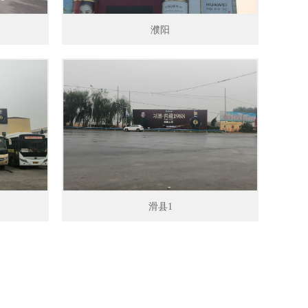
濮阳
滑县1