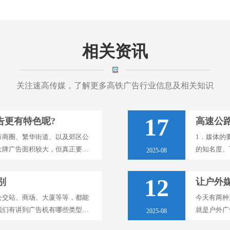
相关资讯
关注速高传媒，了解更多高铁广告行业信息及相关知识
17
告更有特色呢?
高速公
市商圈、繁华街道、以及郊区公
1．媒体的
大牌广告面积较大，但真正要想
的知名度、
2025-08
色的元素，除了好的创意之外，
并拥有大量
告无疑是···
12
别
让户外
公交站、商场、大厦等等，都能
今天有两种
我们有讲到广告机有哪些类型，
就是户外广
2025-08
D就是广告机众多种类中的其中的
好地生存和