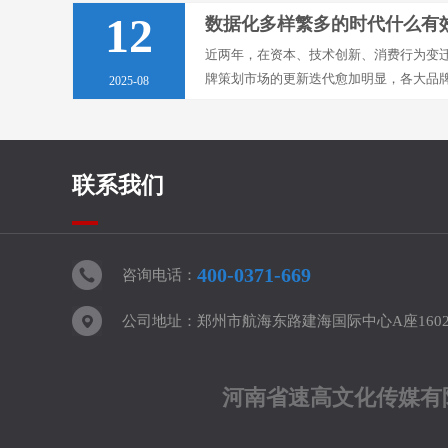
两种···
12
近两年，在资本、技术创新、消费行为变
牌策划市场的更新迭代愈加明显，各大品
2025-08
不断的更替。在行业*前沿，数字化转型
捕捉到变···
联系我们
400-0371-669
咨询电话：
公司地址：郑州市航海东路建海国际中心A座160
河南省速高文化传媒有