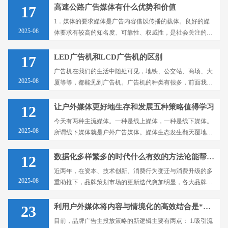
些更加有特色的元素，除了好的创意之外，户外大牌···
高速公路广告媒体有什么优势和价值
17
1．媒体的要求媒体是广告内容借以传播的载体。良好的媒
2025-08
体要求有较高的知名度、可靠性、权威性，是社会关注的热
点或日常生活的组成部分，并拥有大量而稳定的广告受体。
在户外生活日益增多的今天，汽车高速广告无疑是···
LED广告机和LCD广告机的区别
17
广告机在我们的生活中随处可见，地铁、公交站、商场、大
2025-08
厦等等，都能见到广告机。广告机的种类有很多，前面我们
有讲到广告机有哪些类型，大家可以结合起来了解一下。
LCD与LED就是广告机众多种类中的其中的两种···
让户外媒体更好地生存和发展五种策略值得学习
12
今天有两种主流媒体。一种是线上媒体，一种是线下媒体。
2025-08
所谓线下媒体就是户外广告媒体。媒体生态发生翻天覆地的
变化，户外媒体如何才能更好地生存和发展？以下五种策略
值得学习。户外媒体的设立和运营要兼顾政府、地···
数据化多样繁多的时代什么有效的方法论能帮助品牌在数字化转型中掌握数字时代的未来技术呢？
12
近两年，在资本、技术创新、消费行为变迁与消费升级的多
2025-08
重助推下，品牌策划市场的更新迭代愈加明显，各大品牌推
广公司的数字创新方式也在不断的更替。在行业*前沿，数
字化转型已步入深水区，品牌应该敏锐的捕捉到变···
利用户外媒体将内容与情境化的高效结合是*有效的品牌爆发方式
23
目前，品牌广告主投放策略的新逻辑主要有两点： 1.吸引流